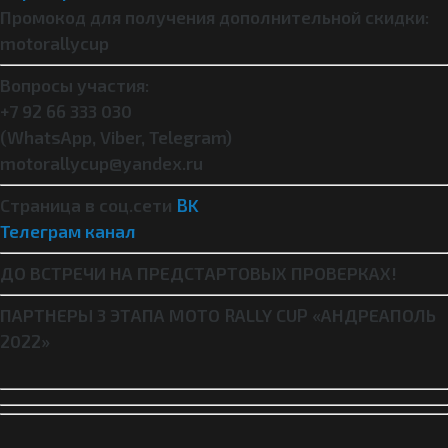
Промокод для получения дополнительной скидки:
motorallycup
Вопросы участия:
+7 92 66 333 030
(
WhatsApp,
Viber,
Telegram)
motorallycup@yandex.ru
Страница в соц.сети
BK
Телеграм канал
ДО ВСТРЕЧИ НА ПРЕДСТАРТОВЫХ ПРОВЕРКАХ!
ПАРТНЕРЫ 3 ЭТАПА MOTO RALLY CUP «АНДРЕАПОЛЬ
2022»