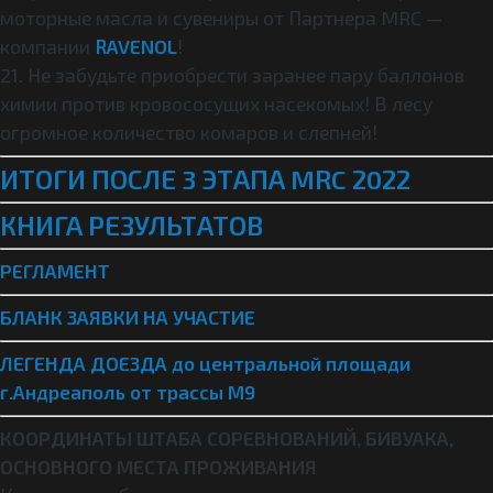
моторные масла и сувениры от Партнера MRC —
компании
RAVENOL
!
21. Не забудьте приобрести заранее пару баллонов
химии против кровососущих насекомых! В лесу
огромное количество комаров и слепней!
ИТОГИ ПОСЛЕ 3 ЭТАПА MRC 2022
КНИГА РЕЗУЛЬТАТОВ
РЕГЛАМЕНТ
БЛАНК ЗАЯВКИ НА УЧАСТИЕ
ЛЕГЕНДА ДОЕЗДА до центральной площади
г.Андреаполь от трассы М9
КООРДИНАТЫ ШТАБА СОРЕВНОВАНИЙ, БИВУАКА,
ОСНОВНОГО МЕСТА ПРОЖИВАНИЯ