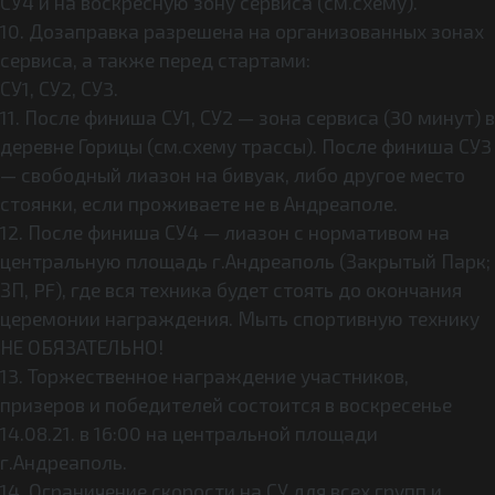
СУ4 и на воскресную зону сервиса (см.схему).
10. Дозаправка разрешена на организованных зонах
сервиса, а также перед стартами:
СУ1, СУ2, СУ3.
11. После финиша СУ1, СУ2 — зона сервиса (30 минут) в
деревне Горицы (см.схему трассы). После финиша СУ3
— свободный лиазон на бивуак, либо другое место
стоянки, если проживаете не в Андреаполе.
12. После финиша СУ4 — лиазон с нормативом на
центральную площадь г.Андреаполь (Закрытый Парк;
ЗП, PF), где вся техника будет стоять до окончания
церемонии награждения. Мыть спортивную технику
НЕ ОБЯЗАТЕЛЬНО!
13. Торжественное награждение участников,
призеров и победителей состоится в воскресенье
14.08.21. в 16:00 на центральной площади
г.Андреаполь.
14. Ограничение скорости на СУ для всех групп и