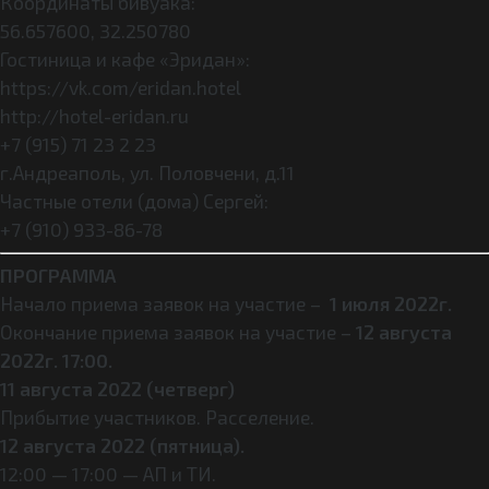
Координаты бивуака:
56.657600, 32.250780
Гостиница и кафе «Эридан»:
https://vk.com/eridan.hotel
http://hotel-eridan.ru
+7 (915) 71 23 2 23
г.Андреаполь, ул. Половчени, д.11
Частные отели (дома) Сергей:
+7 (910) 933-86-78
ПРОГРАММА
Начало приема заявок на участие –
1 июля 2022г.
Окончание приема заявок на участие –
12 августа
2022г. 17:00.
11 августа 2022 (четверг)
Прибытие участников. Расселение.
12 августа 2022 (пятница).
12:00 — 17:00 — АП и ТИ.