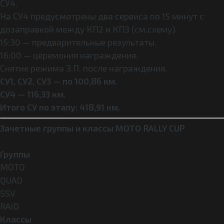
СУ4.
На СУ4 предусмотрены два сервиса по 15 минут с
дозаправкой между КП2 и КП3 (см.схему).
15:30 — предварительные результаты.
16:00 — церемония награждения.
Снятие режима З.П. после награждения.
СУ1, СУ2, СУ3 — по 100,86 км.
СУ4 — 116,33 км.
Итого СУ по этапу: 418,91 км.
Зачетные группы и классы MOTO RALLY CUP
Группы
МОТО
QUAD
SSV
RAID
Классы