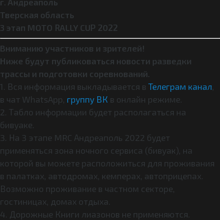
г. Андреаполь
Тверская область
3 этап MOTO RALLY CUP 2022
Вниманию участников и зрителей!
Ниже будут публиковаться новости разведки
трассы и подготовки соревнований.
1. Вся информация выкладывается в
Телеграм канал
,
в чат WhatsApp,
группу ВК
в онлайн режиме.
2. Табло информации будет располагаться на
бивуаке.
3. На 3 этапе MRC Андреаполь 2022 будет
применяться зона ночного сервиса (бивуак), на
которой вы можете расположиться для проживания
в палатках, автодромах, кемперах, автоприцепах.
Возможно проживание в частном секторе,
гостиницах, домах отдыха.
4. Дорожные Книги лиазонов не применяются.