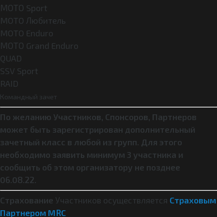
МОТО Sport
MOTO Любитель
MOTO Enduro
МОТО Grand Enduro
QUAD
SSV Sport
RAID
Командный зачет
По желанию Участников, Спонсоров, Партнеров
может быть зарегистрирован дополнительный
зачетный класс в любой из групп. Для этого
необходимо заявить минимум 3 участника и
сообщить об этом организатору не позднее
06.08.22.
Страхование
Участников осуществляется
Страховым
Партнером MRC