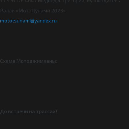
+7 976 176 4647 Медведев Григорий, Руководитель
Ралли «МотоЦунами 2023».
mototsunami@yandex.ru
Схема Мотоджимханы
:
До встречи на трассах!