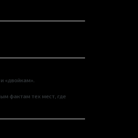
и «двойкам».
ым фактам тех мест, где