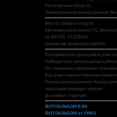
Московская область
Любительское ралли (ралли 3й
Место сбора и старта:
Автопарковка около ТЦ Зелено
55.997216, 37.258196
Ориентир: вывеска «АШАН».
Поздравляем призеров и участн
Победители награждены кубкам
По традиции, памятные сувенир
Все участники отмечены памятн
Перед награждением была сдела
проходил маршрут ралли.
До новых стартов!
ФОТОАЛЬБОМ В ВК
ФОТОАЛЬБОМ от FMHZ