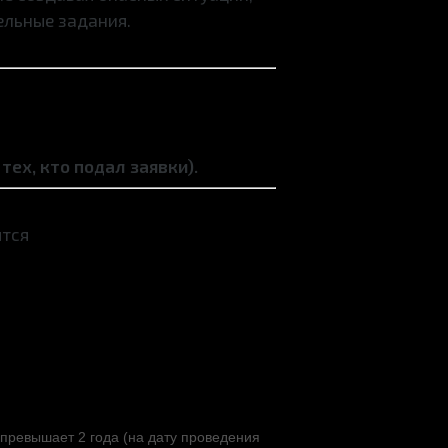
ельные задания.
 тех, кто подал заявки)
.
ятся
 превышает 2 года (на дату проведения