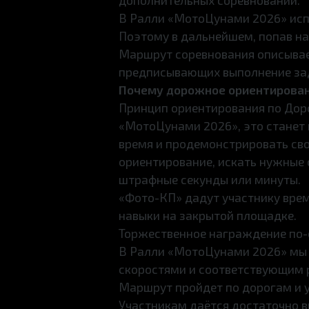
дополнительных соревнований.
В Ралли «МотоЦунами 2026» исп
Поэтому в дальнейшем, попав на 
Маршрут соревнования описывае
предписывающих выполнение зад
Почему дорожное ориентирова
Принцип ориентирования по Доро
«МотоЦунами 2026», это станет 
время и продемонстрировать сво
ориентирование, искать нужные 
штрафные секунды или минуты.
«Фото-КП» дадут участнику вре
навыки на закрытой площадке.
Торжественное награждение по-
В Ралли «МотоЦунами 2026» мы 
скоростями и соответствующим 
Маршрут пройдет по дорогам и
Участникам даётся достаточно в