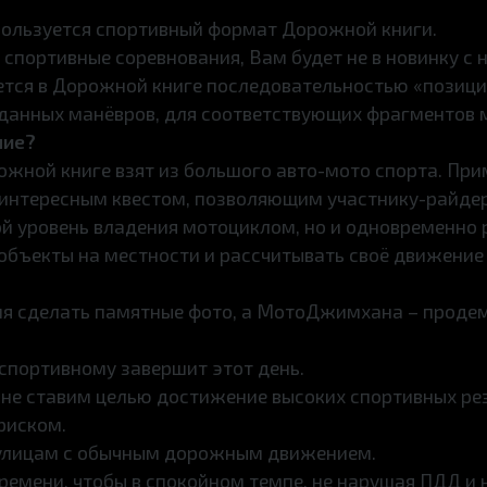
ользуется спортивный формат Дорожной книги.
спортивные соревнования, Вам будет не в новинку с н
тся в Дорожной книге последовательностью «позици
анных манёвров, для соответствующих фрагментов 
ние?
жной книге взят из большого авто-мото спорта. При
интересным квестом, позволяющим участнику-райдер
й уровень владения мотоциклом, но и одновременно
объекты на местности и рассчитывать своё движение 
мя сделать памятные фото, а МотоДжимхана – проде
спортивному завершит этот день.
не ставим целью достижение высоких спортивных рез
риском.
 улицам с обычным дорожным движением.
ремени, чтобы в спокойном темпе, не нарушая ПДД и 