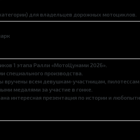
 категории) для владельцев дорожных мотоциклов.
парк
иков 1 этапа Ралли «МотоЦунами 2026».
и специального производства.
ы вручены всем девушкам-участницам, пилотессам 
ыми медалями за участие в гонке.
на интересная презентация по истории и любопытн