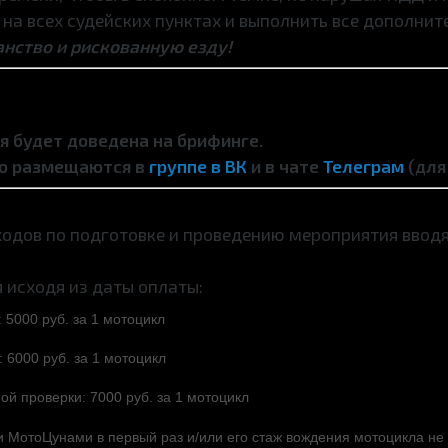
 на всех судейских пунктах и выполнить все дополнит
нство и рискованную езду!
 будет доведена на брифинге.
но размещаются в
группе в ВК
и в чате
Телеграм
(для
одов по подготовке и проведению мероприятия ввод
 исходя из даты оплаты:
 5000 руб. за 1 мотоцикл
: 6000 руб. за 1 мотоцикл
ой проверки: 7000 руб. за 1 мотоцикл
и МотоЦунами в первый раз и/или его стаж вождения мотоцикла не