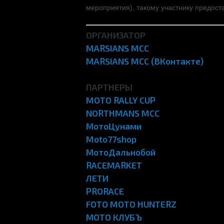
мероприятия), такому участнику предост
ОРГАНИЗАТОР
MARSIANS MCC
MARSIANS MCC (ВКонтакте)
ПАРТНЕРЫ
MOTO RALLY CUP
NORTHMANS MCC
МотоЦунами
Moto77shop
МотоДальнобой
RACEMARKET
ЛЕТИ
PRORACE
FOTO MOTO HUNTERZ
МОТО КЛУБЪ