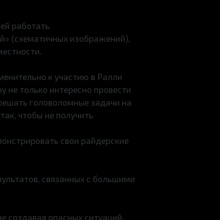
ей работать.
й» (схематичных изображений),
местности.
менительно к участию в Ралли
у не только интересно провести
 решать головоломные задачи на
так, чтобы не получить
монстрировать свои райдерские
ультатов, связанных с большими
не создавая опасных ситуаций,