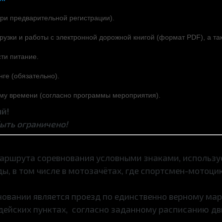
при предварительной регистрации).
рузки и работы с электронной дорожной книгой (формат PDF), а т
ти питание.
ге (обязательно).
ому времени (согласно программы мероприятия).
й!
ыть ограничено!
маршрута соревнования условными знаками, используе
ды, в том числе в мотозачётах, где спортсмен-мотоц
новании является проезд по единственно верному ма
судейских пунктах, согласно заданному расписанию д