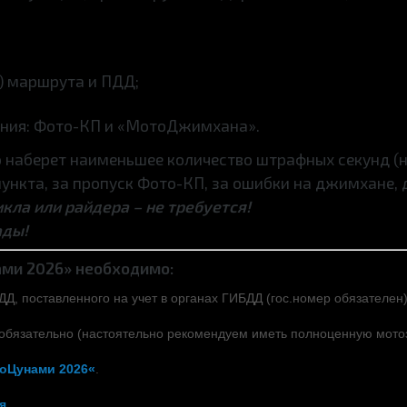
) маршрута и ПДД;
ания: Фото-КП и «МотоДжимхана».
о наберет наименьшее количество штрафных секунд (
пункта, за пропуск Фото-КП, за ошибки на джимхане, д
ла или райдера – не требуется!
ады!
ами 2026» необходимо:
Д, поставленного на учет в органах ГИБДД (гос.номер обязателен)
обязательно (настоятельно рекомендуем иметь полноценную мотоз
тоЦунами
2026
«
.
я.