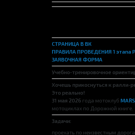
СТРАНИЦА В ВК
ПРАВИЛА ПРОВЕДЕНИЯ 1 этапа 
ЗАЯВОЧНАЯ ФОРМА
Учебно-тренировочное ориенти
Хочешь прикоснуться к ралли-р
Это реально!
31 мая 2026
года мотоклуб
MARS
мотоциклах по Дорожной книге.
Задачи:
проехать по неизвестным дорога