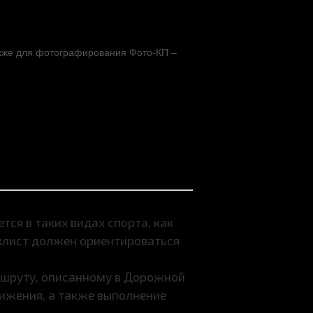
акже для фотографирования Фото-КП –
тся в таких видах спорта, как
иклист должен ориентироваться
ршруту, описанному в Дорожной
вижения, а также выполнение