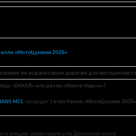
Ралли «МотоЦунами 2026»
рование по асфальтовым дорогам для мотоциклисто
ейду «DAKAR» или ралли «Монте-Карло»?
IANS MCC
проводит
1 этап
Ралли «МотоЦунами 2026
м и улицам, ориентируясь по Дорожной книге;